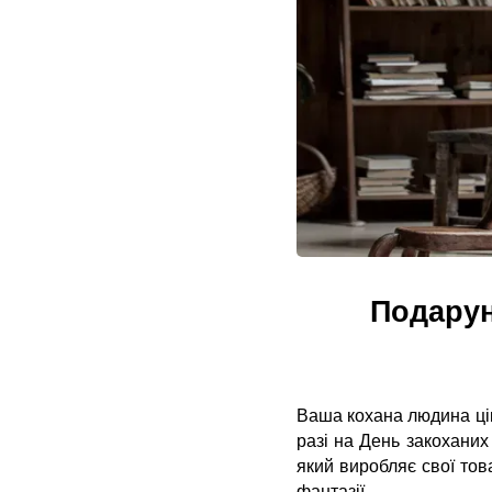
Подарун
Ваша кохана людина ціка
разі на День закоханих
який виробляє свої това
фантазії.