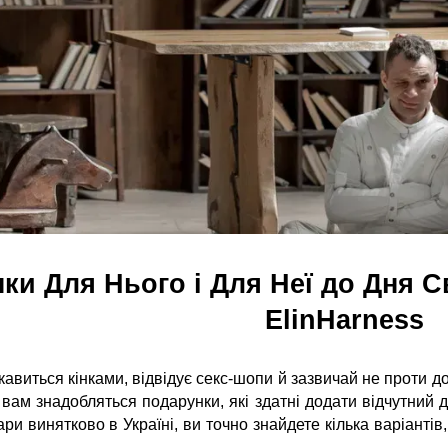
ки Для Нього і Для Неї до Дня Св
ElinHarness
виться кінками, відвідує секс-шопи й зазвичай не проти до
 вам знадобляться подарунки, які здатні додати відчутний 
ри винятково в Україні, ви точно знайдете кілька варіантів,