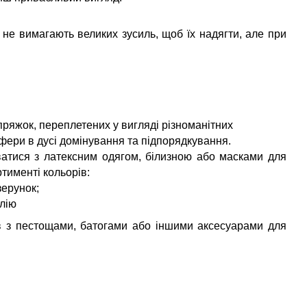
 не вимагають великих зусиль, щоб їх надягти, але при
пряжок, переплетених у вигляді різноманітних
сфери в дусі домінування та підпорядкування.
ватися з латексним одягом, білизною або масками для
тименті кольорів:
зерунок;
алію
в з пестощами, батогами або іншими аксесуарами для