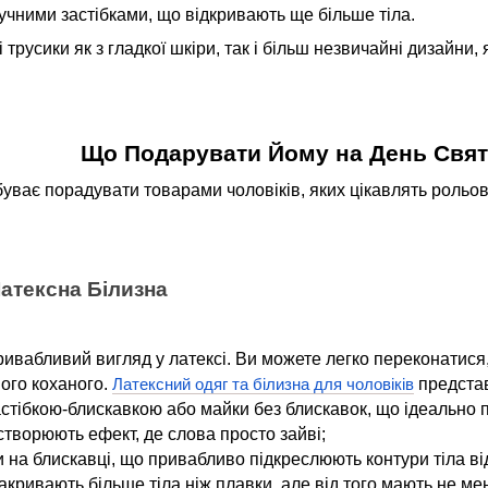
ручними застібками, що відкривають ще більше тіла.
 трусики як з гладкої шкіри, так і більш незвичайні дизайни, 
Що Подарувати Йому на День Свят
ває порадувати товарами чоловіків, яких цікавлять рольові 
Латексна Білизна
ивабливий вигляд у латексі. Ви можете легко переконатися,
ого коханого.
представ
Латексний одяг та білизна для чоловіків
астібкою-блискавкою або майки без блискавок, що ідеально 
 створюють ефект, де слова просто зайві;
и на блискавці, що привабливо підкреслюють контури тіла ві
 закривають більше тіла ніж плавки, але від того мають не 