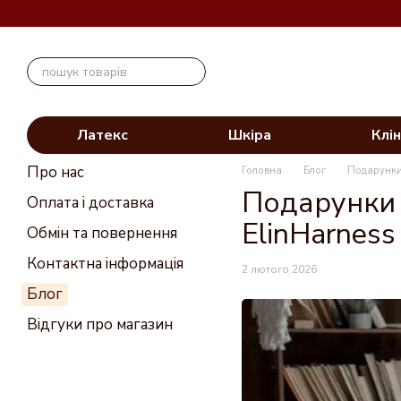
Перейти до основного контенту
Латекс
Шкіра
Клін
Про нас
Головна
Блог
Подарунки 
Подарунки Д
Оплата і доставка
ElinHarness
Обмін та повернення
Контактна інформація
2 лютого 2026
Блог
Відгуки про магазин