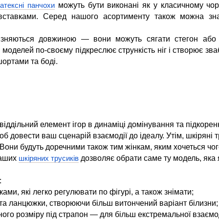
можуть бути виконані як у класичному чор
атексні панчохи
вставками. Серед нашого асортименту також можна зна
.
різняються довжиною — вони можуть сягати стегон або 
з моделей по-своєму підкреслює стрункість ніг і створює з
шортами та боді.
іддільний елемент ігор в динаміці домінування та підкоренн
об довести ваш сценарій взаємодії до ідеалу. Утім, шкірян
 Вони будуть доречними також тим жінкам, яким хочеться чо
наших
дозволяє обрати саме ту модель, яка
шкіряних трусиків
:
ами, які легко регулювати по фігурі, а також знімати;
 та ланцюжки, створюючи більш витончений варіант білизни;
ного розміру під страпон — для більш екстремальної взаємод