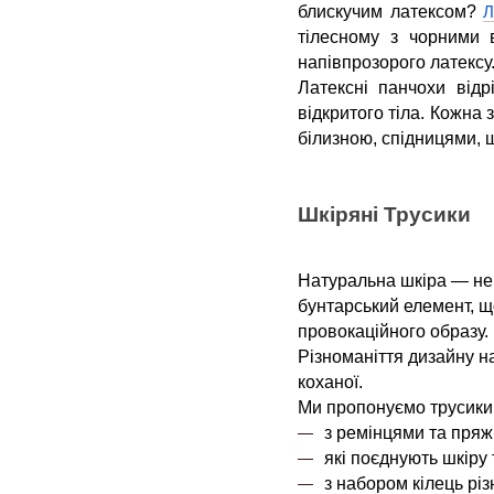
блискучим латексом?
Л
тілесному з чорними 
напівпрозорого латексу
Латексні панчохи від
відкритого тіла. Кожна 
білизною, спідницями, 
Шкіряні Трусики
Натуральна шкіра — нев
бунтарський елемент, щ
провокаційного образу.
Різноманіття дизайну 
коханої.
Ми пропонуємо трусики
з ремінцями та пряжк
які поєднують шкіру
з набором кілець різ