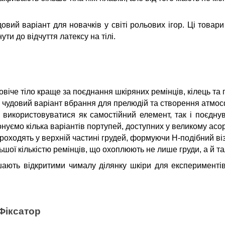
вий варіант для новачків у світі рольових ігор. Ці товари
ти до відчуття латексу на тілі.
віче тіло краще за поєднання шкіряних ремінців, кілець та 
Це чудовий варіант вбрання для прелюдій та створення атмо
використовуватися як самостійний елемент, так і поєдну
нуємо кілька варіантів портупей, доступних у великому асор
 проходять у верхній частині грудей, формуючи H-подібний ві
ьшої кількістю ремінців, що охоплюють не лише груди, а й т
ають відкритими чималу ділянку шкіри для експерименті
Фіксатор