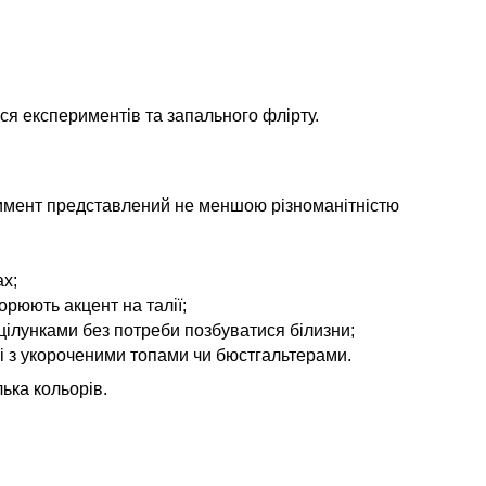
ься експериментів та запального флірту.
тимент представлений не меншою різноманітністю
ах;
рюють акцент на талії;
оцілунками без потреби позбуватися білизни;
ні з укороченими топами чи бюстгальтерами.
лька кольорів.