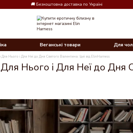
🚚 Безкоштовна доставка по Україні
іка
Веганські товари
Для чол
Для Нього і Для Неї до Дня Святого Валентина: Ідеї від ElinHarness
ля Нього і Для Неї до Дня С