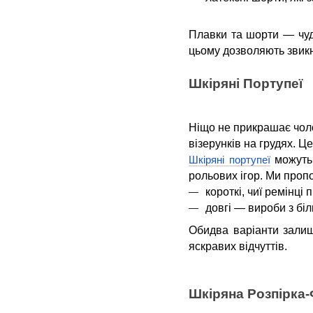
Плавки та шорти — чудо
цьому дозволяють звикну
Шкіряні Портупеї
Ніщо не прикрашає чоло
візерунків на грудях. 
можуть 
Шкіряні портупеї
рольових ігор. Ми пропо
короткі, чиї ремінці
довгі — вироби з біл
Обидва варіанти залиш
яскравих відчуттів.
Шкіряна Розпірка-