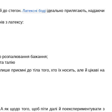
й до стегон.
ідеально прилягають, надаючи
Латексні боді
в з латексу:
ого розпалювання бажання;
та талію
ише приємні до тіла того, хто їх носить, але й цікаві на
 А як щодо того, щоб піти далі й поекспериментувати з