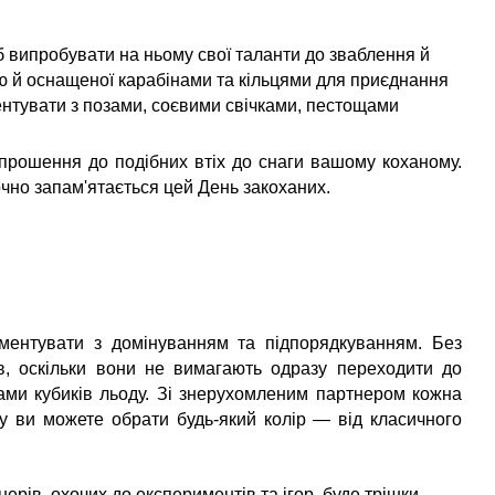
 випробувати на ньому свої таланти до зваблення й
ою й оснащеної карабінами та кільцями для приєднання
нтувати з позами, соєвими свічками, пестощами
апрошення до подібних втіх до снаги вашому коханому.
чно запам'ятається цей День закоханих.
ментувати з домінуванням та підпорядкуванням. Без
, оскільки вони не вимагають одразу переходити до
ками кубиків льоду. Зі знерухомленим партнером кожна
у ви можете обрати будь-який колір — від класичного
рів, охочих до експериментів та ігор, буде трішки