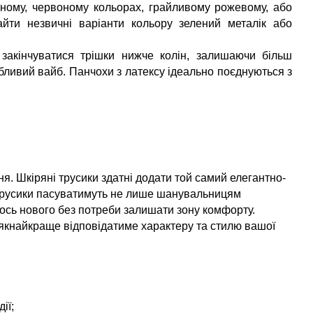
ному, червоному кольорах, грайливому рожевому, або
йти незвичні варіанти кольору зелений металік або
закінчуватися трішки нижче колін, залишаючи більш
вабливий вайб. Панчохи з латексу ідеально поєднуються з
я. Шкіряні трусики здатні додати той самий елегантно-
і трусики пасуватимуть не лише шанувальницям
гось нового без потреби залишати зону комфорту.
 якнайкраще відповідатиме характеру та стилю вашої
ії;