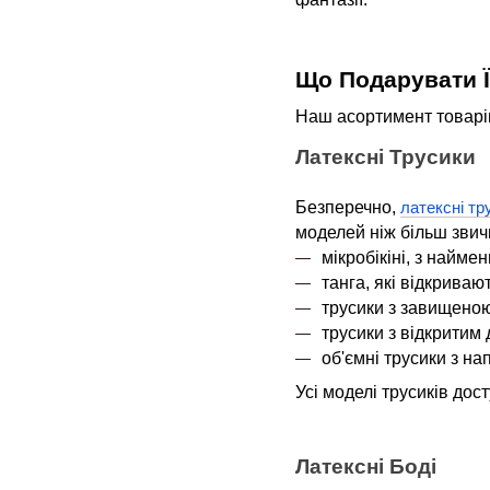
Що Подарувати Ї
Наш асортимент товарів 
Латексні Трусики
Безперечно,
латексні тр
моделей ніж більш звич
мікробікіні, з найм
танга, які відкриваю
трусики з завищеною
трусики з відкритим
об'ємні трусики з н
Усі моделі трусиків дост
Латексні Боді