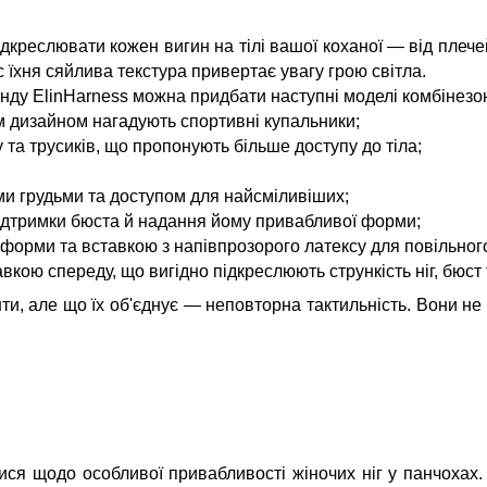
підкреслювати кожен вигин на тілі вашої коханої — від плече
ас їхня сяйлива текстура привертає увагу грою світла.
ду ElinHarness можна придбати наступні моделі комбінезоні
їм дизайном нагадують спортивні купальники;
 та трусиків, що пропонують більше доступу до тіла;
ми грудьми та доступом для найсміливіших;
ідтримки бюста й надання йому привабливої форми;
ї форми та вставкою з напівпрозорого латексу для повільн
вкою спереду, що вигідно підкреслюють стрункість ніг, бюст 
ти, але що їх об'єднує — неповторна тактильність. Вони не л
ися щодо особливої привабливості жіночих ніг у панчохах.