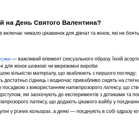
й на День Святого Валентина?
включає чимало цікавинок для дівчат та жінок, які не боят
— важливий елемент сексуального образу. Їхній асор
усики
ні для жінок шовкові чи мереживні вироби:
еншою кількістю матеріалу, що зваблюють з першого погляду;
ть достатньо сідниць і водночас привабливо сидять на стегн
 посадкою з використанням напівпрозорого латексу, що ство
 доступом, які заохочують до експериментів з дотиками та п
апівпрозорого латексу, що додають цікавого вайбу у поєднан
упні у різних кольорах, а деякі — поєднують в собі одразу кі