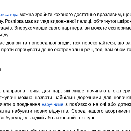
можна зробити коханого достатньо вразливим, щоб
фіксатора
у. Розпірка має вигляд видовженої палиці, обтягнутої шкір
вачів. Знерухомивши свого партнера, ви можете експериме
ьоду.
ає довіри та попередньої згоди, тож переконайтеся, що з
проти спробувати дещо екстремальні речі, тоді вам обом то
и
 відправна точка для пар, які лише починають експери
ежувачі можна назвати найбільш доречними для новачків
очати з поєднання
з пов'язкою на очі або доти
наручників
атна набувати нових відчуттів. Серед нашого асортимент
о бургунді у гладкій або лакованій текстурі.
ими ідеями вибрати подарунок на День закоханих для партне