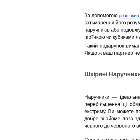
За допомогою
розпірки-
затьмарення його розум
наручників або подовжу
пір'їнкою чи кубиками л
Такий подарунок вимаг
Якщо ж ваш партнер не 
Шкіряні Наручник
Наручники — ідеальна
перебільшення ці обм
екстриму. Ви можете п
добре знайоме поза зд
чорного до червоного аб
Сподіваємося, що з наш