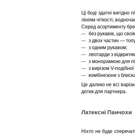
Ці боді здатні вигідно 
лініям чіткості, водноч
Серед асортименту брен
без рукавів, що сво
з двох частин — топу
з одним рукавом;
леотарди з відкрити
з монорамкою для п
з вирізом V-подібно
комбінезони з блиска
Це далеко не всі варіан
дотик для партнера.
Латексні Панчохи
Ніхто не буде сперечат