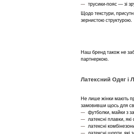
трусики-пояс — зі з
Щодо текстури, присутні
зернистою структурою.
Наш бренд також не забу
партнеркою.
Латексний Одяг і 
Не лише жінки мають пр
замовивши щось для св
футболки, майки з з
латексні плавки, які
латексні комбінезон
латексні шорти, які