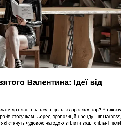
ятого Валентина: Ідеї від
дати до планів на вечір щось із дорослих ігор? У такому
драйв стосункам. Серед пропозицій бренду ElinHarness,
 які стануть чудовою нагодою втілити ваші спільні палкі