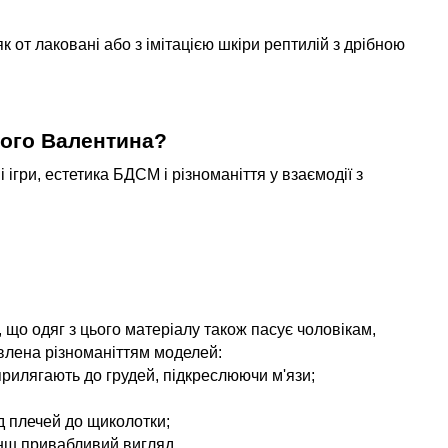
як от лаковані або з імітацією шкіри рептилій з дрібною
ого Валентина?
ігри, естетика БДСМ і різноманіття у взаємодії з
 що одяг з цього матеріалу також пасує чоловікам,
лена різноманіттям моделей:
прилягають до грудей, підкреслюючи м'язи;
д плечей до щиколотки;
менш привабливий вигляд.