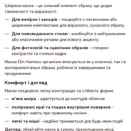
Шкіряна маска - це сильний елемент образу, що додає
таємничості та виразності:
Для вечірок і заходів
- поєднуйте з латексними або
шкіряними комплектами для виразного, сучасного образу.
Для повсякденного стилю
- комбінуйте з нейтральними
або класичними речами для м’якого акценту.
Для фотосесій та сценічних образів
- створює
контрастні та стильні кадри.
Маски Elin Harness органічно вписуються як у класичні, так і в
експериментальні образи, роблячи їх завершеними та
продуманими.
Комфорт і догляд
Маски поєднують легку конструкцію та стійкість форми:
м’яка шкіра
- адаптується до контурів обличчя
поліровані краї та гладка внутрішня поверхня
-
комфорт навіть при тривалому носінні
легкі та міцні
- надійно тримаються для будь-яких подій
Догляд:
зберігайте маску в сухому, прохолодному місці,