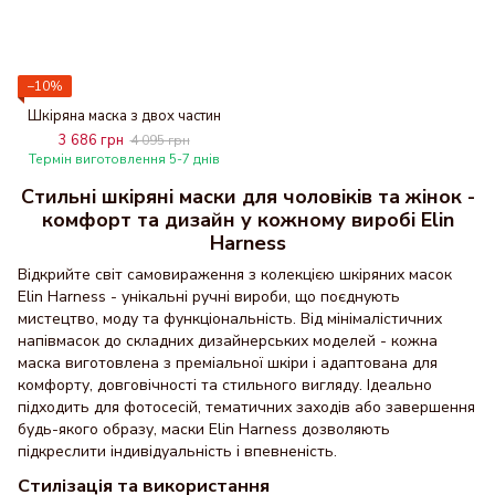
−10%
Шкіряна маска з двох частин
3 686 грн
4 095 грн
Термін виготовлення 5-7 днів
Стильні шкіряні маски для чоловіків та жінок -
комфорт та дизайн у кожному виробі Elin
Harness
Відкрийте світ самовираження з колекцією шкіряних масок
Elin Harness - унікальні ручні вироби, що поєднують
мистецтво, моду та функціональність. Від мінімалістичних
напівмасок до складних дизайнерських моделей - кожна
маска виготовлена з преміальної шкіри і адаптована для
комфорту, довговічності та стильного вигляду. Ідеально
підходить для фотосесій, тематичних заходів або завершення
будь-якого образу, маски Elin Harness дозволяють
підкреслити індивідуальність і впевненість.
Стилізація та використання