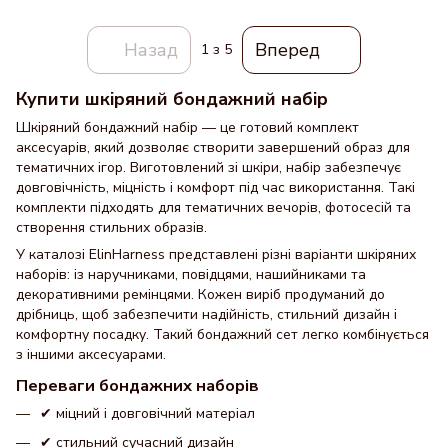
Назад
Вперед
1
з 5
Купити шкіряний бондажний набір
Шкіряний бондажний набір — це готовий комплект
аксесуарів, який дозволяє створити завершений образ для
тематичних ігор. Виготовлений зі шкіри, набір забезпечує
довговічність, міцність і комфорт під час використання. Такі
комплекти підходять для тематичних вечорів, фотосесій та
створення стильних образів.
У каталозі ElinHarness представлені різні варіанти шкіряних
наборів: із наручниками, повідцями, нашийниками та
декоративними ремінцями. Кожен виріб продуманий до
дрібниць, щоб забезпечити надійність, стильний дизайн і
комфортну посадку. Такий бондажний сет легко комбінується
з іншими аксесуарами.
Переваги бондажних наборів
✔ міцний і довговічний матеріал
✔ стильний сучасний дизайн