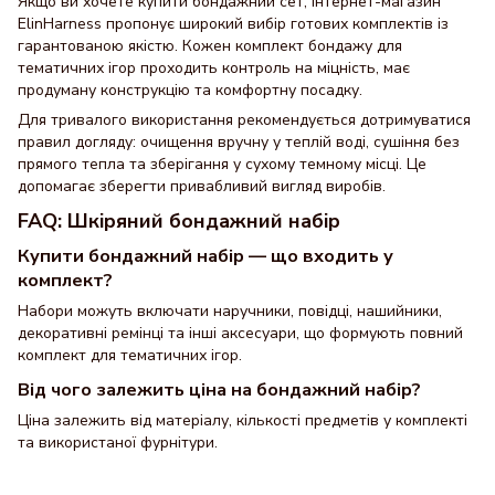
Якщо ви хочете купити бондажний сет, інтернет-магазин
ElinHarness пропонує широкий вибір готових комплектів із
гарантованою якістю. Кожен комплект бондажу для
тематичних ігор проходить контроль на міцність, має
продуману конструкцію та комфортну посадку.
Для тривалого використання рекомендується дотримуватися
правил догляду: очищення вручну у теплій воді, сушіння без
прямого тепла та зберігання у сухому темному місці. Це
допомагає зберегти привабливий вигляд виробів.
FAQ: Шкіряний бондажний набір
Купити бондажний набір — що входить у
комплект?
Набори можуть включати наручники, повідці, нашийники,
декоративні ремінці та інші аксесуари, що формують повний
комплект для тематичних ігор.
Від чого залежить ціна на бондажний набір?
Ціна залежить від матеріалу, кількості предметів у комплекті
та використаної фурнітури.