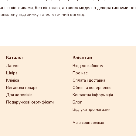
ичні, з кісточками, без кісточок, а також моделі з декоративними
тимальну підтримку та естетичний вигляд.
Каталог
Клієнтам
ілизни
Латекс
Вхід до кабінету
Шкіра
Про нас
к і для створення завершених комплектів із трусиками чи латексни
Клініка
Оплата і доставка
Веганські товари
Обмін та повернення
Для чоловіків
Контактна інформація
а від чого вона залежить. Вартість формується з урахуванням:
Подарункові сертифікати
Блог
Відгуки про магазин
канини)
Ми в соцмережах