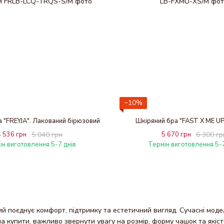
−10%
 "FREYJA". Лакований бірюзовий
Шкіряний бра "FAST X ME UP
4 536 грн
5 040 грн
5 670 грн
6 300 гр
ін виготовлення 5-7 днів
Термін виготовлення 5-7
й поєднує комфорт, підтримку та естетичний вигляд. Сучасні моде
а купити, важливо звернути увагу на розмір, форму чашок та якіст