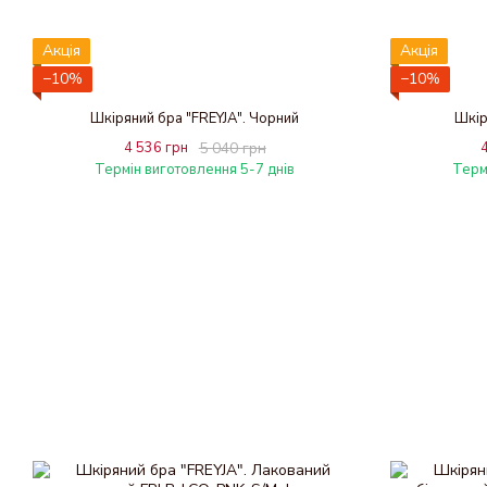
Акція
Акція
−10%
−10%
Шкіряний бра "FREYJA". Чорний
Шкір
4 536 грн
5 040 грн
Термін виготовлення 5-7 днів
Терм