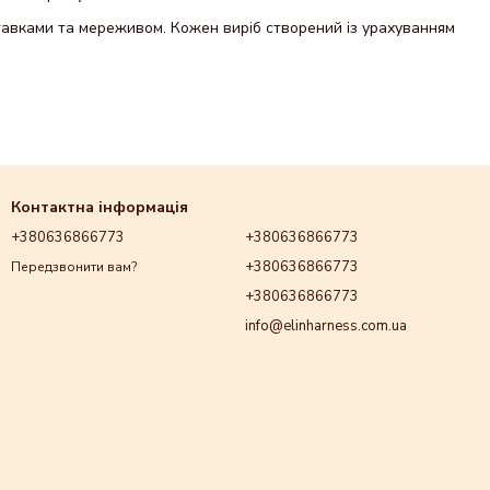
 вставками та мереживом. Кожен виріб створений із урахуванням
Контактна інформація
+380636866773
+380636866773
+380636866773
Передзвонити вам?
ми аксесуарами.
+380636866773
info@elinharness.com.ua