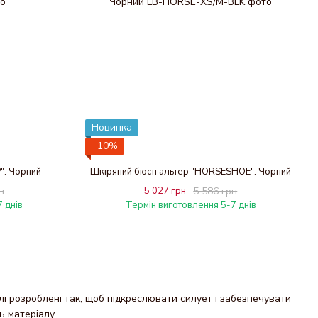
Новинка
−10%
". Чорний
Шкіряний бюстгальтер "HORSESHOE". Чорний
н
5 027 грн
5 586 грн
 днів
Термін виготовлення 5-7 днів
лі розроблені так, щоб підкреслювати силует і забезпечувати
ь матеріалу.