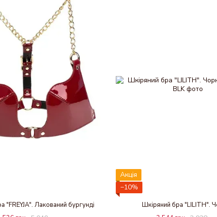
Акція
−10%
а "FREYJA". Лакований бургунді
Шкіряний бра "LILITH". 