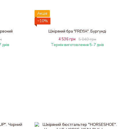
Акція
−10%
ервоний
Шкіряний бра "FREYJA". Бургунді
н
4 536 грн
5 040 грн
 днів
Термін виготовлення 5-7 днів