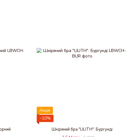
Акція
−10%
Чорний
Шкіряний бра "LILITH". Бургунді