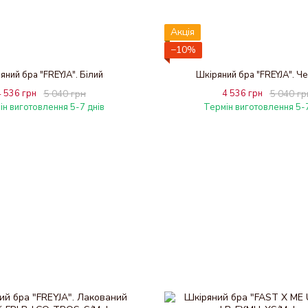
Акція
−10%
яний бра "FREYJA". Білий
Шкіряний бра "FREYJA". Ч
4 536 грн
5 040 грн
4 536 грн
5 040 гр
ін виготовлення 5-7 днів
Термін виготовлення 5-7