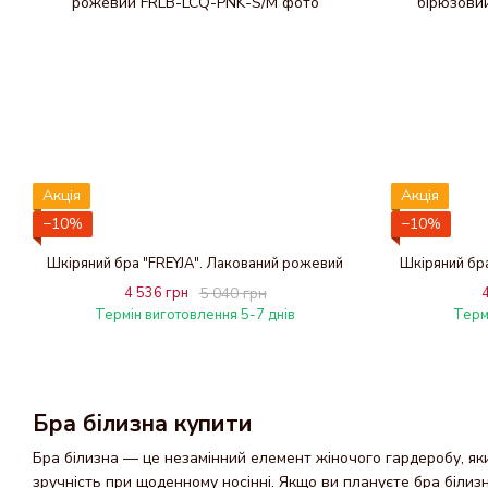
Акція
Акція
−10%
−10%
Шкіряний бра "FREYJA". Лакований рожевий
Шкіряний бра
4 536 грн
5 040 грн
Термін виготовлення 5-7 днів
Терм
Бра білизна купити
Бра білизна — це незамінний елемент жіночого гардеробу, яки
зручність при щоденному носінні. Якщо ви плануєте бра білизн