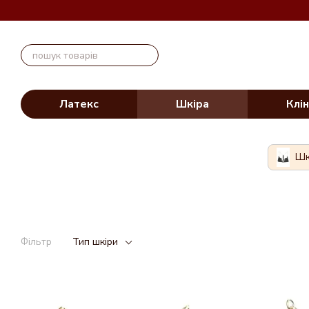
Перейти до основного контенту
Латекс
Шкіра
Клін
Шк
Фільтр
Тип шкіри