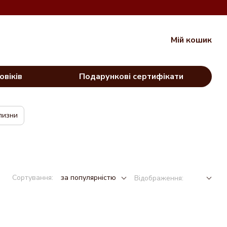
Мій кошик
овіків
Подарункові сертифікати
лизни
Сортування:
за популярністю
Відображення: