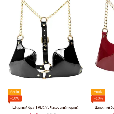
Акція
Акція
−10%
−10%
Шкіряний бра "FREYJA". Лакований чорний
Шкіряний бр