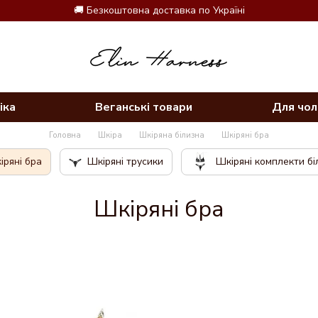
🚚 Безкоштовна доставка по Україні
іка
Веганські товари
Для чол
Головна
Шкіра
Шкіряна білизна
Шкіряні бра
іряні бра
Шкіряні трусики
Шкіряні комплекти бі
Шкіряні бра