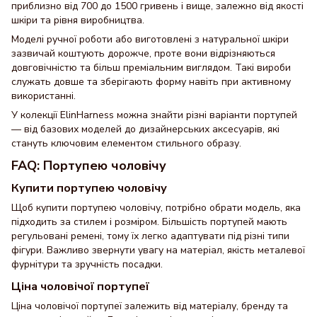
приблизно від 700 до 1500 гривень і вище, залежно від якості
шкіри та рівня виробництва.
Моделі ручної роботи або виготовлені з натуральної шкіри
зазвичай коштують дорожче, проте вони відрізняються
довговічністю та більш преміальним виглядом. Такі вироби
служать довше та зберігають форму навіть при активному
використанні.
У колекції ElinHarness можна знайти різні варіанти портупей
— від базових моделей до дизайнерських аксесуарів, які
стануть ключовим елементом стильного образу.
FAQ: Портупею чоловічу
Купити портупею чоловічу
Щоб купити портупею чоловічу, потрібно обрати модель, яка
підходить за стилем і розміром. Більшість портупей мають
регульовані ремені, тому їх легко адаптувати під різні типи
фігури. Важливо звернути увагу на матеріал, якість металевої
фурнітури та зручність посадки.
Ціна чоловічої портупеї
Ціна чоловічої портупеї залежить від матеріалу, бренду та