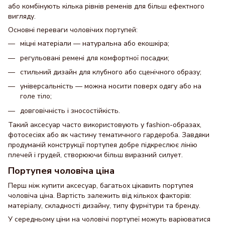
або комбінують кілька рівнів ременів для більш ефектного
вигляду.
Основні переваги чоловічих портупей:
міцні матеріали — натуральна або екошкіра;
регульовані ремені для комфортної посадки;
стильний дизайн для клубного або сценічного образу;
універсальність — можна носити поверх одягу або на
голе тіло;
довговічність і зносостійкість.
Такий аксесуар часто використовують у fashion-образах,
фотосесіях або як частину тематичного гардероба. Завдяки
продуманій конструкції портупея добре підкреслює лінію
плечей і грудей, створюючи більш виразний силует.
Портупея чоловіча ціна
Перш ніж купити аксесуар, багатьох цікавить портупея
чоловіча ціна. Вартість залежить від кількох факторів:
матеріалу, складності дизайну, типу фурнітури та бренду.
У середньому ціни на чоловічі портупеї можуть варіюватися