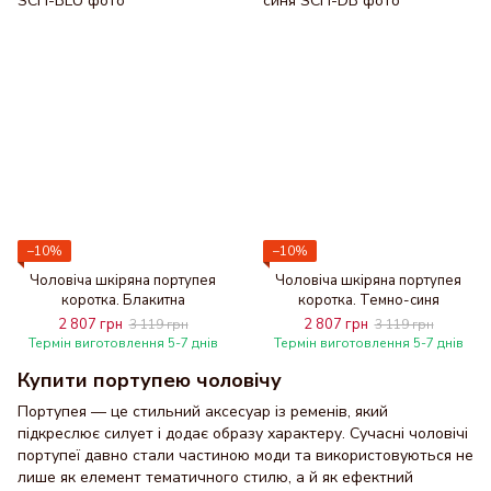
−10%
−10%
Чоловіча шкіряна портупея
Чоловіча шкіряна портупея
коротка. Блакитна
коротка. Темно-синя
2 807 грн
2 807 грн
3 119 грн
3 119 грн
Термін виготовлення 5-7 днів
Термін виготовлення 5-7 днів
Купити портупею чоловічу
Портупея — це стильний аксесуар із ременів, який
підкреслює силует і додає образу характеру. Сучасні чоловічі
портупеї давно стали частиною моди та використовуються не
лише як елемент тематичного стилю, а й як ефектний