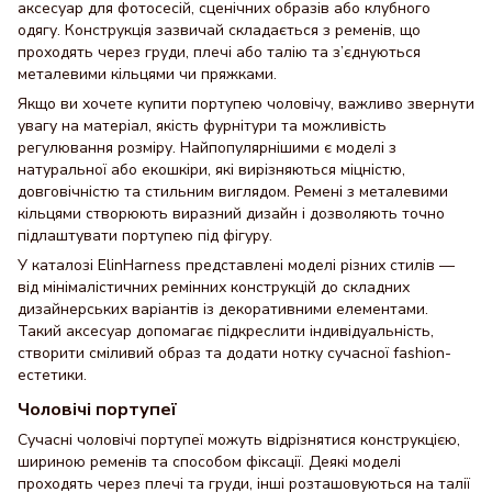
аксесуар для фотосесій, сценічних образів або клубного
одягу. Конструкція зазвичай складається з ременів, що
проходять через груди, плечі або талію та з’єднуються
металевими кільцями чи пряжками.
Якщо ви хочете купити портупею чоловічу, важливо звернути
увагу на матеріал, якість фурнітури та можливість
регулювання розміру. Найпопулярнішими є моделі з
натуральної або екошкіри, які вирізняються міцністю,
довговічністю та стильним виглядом. Ремені з металевими
кільцями створюють виразний дизайн і дозволяють точно
підлаштувати портупею під фігуру.
У каталозі ElinHarness представлені моделі різних стилів —
від мінімалістичних ремінних конструкцій до складних
дизайнерських варіантів із декоративними елементами.
Такий аксесуар допомагає підкреслити індивідуальність,
створити сміливий образ та додати нотку сучасної fashion-
естетики.
Чоловічі портупеї
Сучасні чоловічі портупеї можуть відрізнятися конструкцією,
шириною ременів та способом фіксації. Деякі моделі
проходять через плечі та груди, інші розташовуються на талії