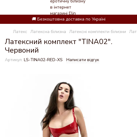
🚚 Безкоштовна доставка по Україні
Латекс
Латексна білизна
Латексні комплекти білизни
Лат
Латексний комплект "TINA02".
Червоний
Артикул:
LS-TINA02-RED-XS
Написати відгук