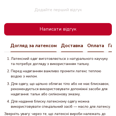
Додайте перший відгук
Написати відгук
Догляд за латексом
Доставка
Оплата
Гар
Латексний одяг виготовляється з натурального каучуку
та потребує догляду з використанням тальку.
Перед надяганням важливо промити латекс теплою
водою з милом.
Для одягу, що щільно облягає тіло або не має блискавок,
рекомендується використовувати допоміжні засоби для
надягання: тальк або силіконову змазку.
Для надання блиску латексному одягу можна
використовувати спеціальний засіб —
масло для латексу
.
Зверніть увагу: через те, що латексні вироби належать до