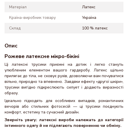
Матеріал
Латекс
Країна-виробник товару
Україна
Склад
100 % латекс
Опис
Рожеве латексне мікро-бікіні
Ці латексні трусики приємні на дотик і легко стануть
улюбленим елементом вашого гардеробу. Латекс щільно
прилягає до тіла, не сковує рухів, дозволяючи вам почуватися
вільно, природно та впевнено. Завдяки ефекту «другої шкіри»,
трусики вигідно підкреслюють силует і додають виразності
образу.
Ідеально підходять для особливих випадків, романтичних
вечорів або стильних фотосесій — ці трусики поєднують
комфорт, естетику та сучасний дизайн.
Зверніть увагу:
латексні вироби належать до категорії
інтимного одягу й не підлягають поверненню чи обміну.