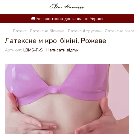
🚚 Безкоштовна доставка по Україні
Латекс
Латексна білизна
Латексні трусики
Латексне мікро
Латексне мікро-бікіні. Рожеве
Артикул:
LBMS-P-S
Написати відгук